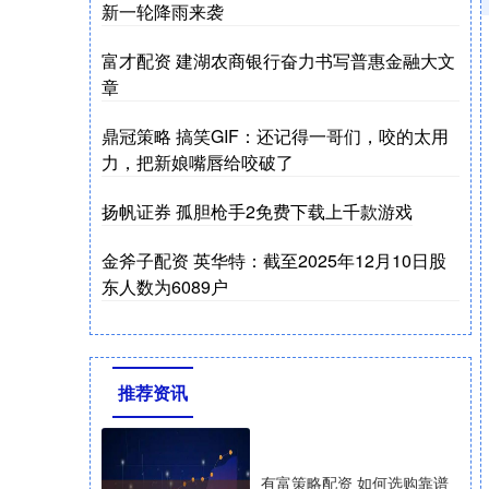
新一轮降雨来袭
富才配资 建湖农商银行奋力书写普惠金融大文
章
鼎冠策略 搞笑GIF：还记得一哥们，咬的太用
力，把新娘嘴唇给咬破了
扬帆证券 孤胆枪手2免费下载上千款游戏
金斧子配资 英华特：截至2025年12月10日股
东人数为6089户
推荐资讯
有富策略配资 如何选购靠谱