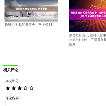
腾思控股 特朗普签令：放宽管制
易信盈配资 汇嘉时代盘中
此前3连涨停！卫星导航
拉升
相关评论
本文评分
*
评论内容
*