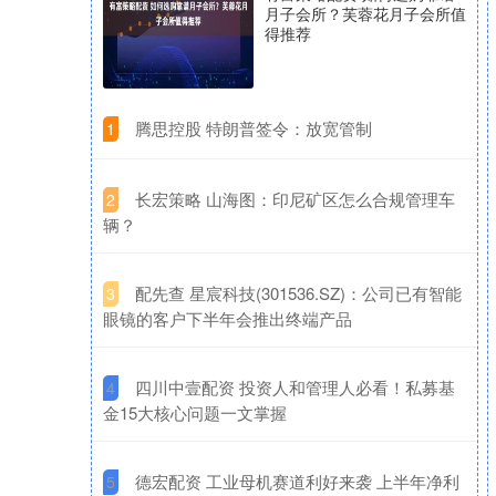
月子会所？芙蓉花月子会所值
得推荐
​腾思控股 特朗普签令：放宽管制
1
​长宏策略 山海图：印尼矿区怎么合规管理车
2
辆？
​配先查 星宸科技(301536.SZ)：公司已有智能
3
眼镜的客户下半年会推出终端产品
​四川中壹配资 投资人和管理人必看！私募基
4
金15大核心问题一文掌握
​德宏配资 工业母机赛道利好来袭 上半年净利
5